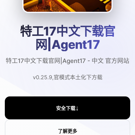
特工17中文下载官
网|Agent17
特工17中文下载官网|Agent17 - 中文 官方网站
v0.25.9,官模式本土化下方载
↓
安全下载
了解更多