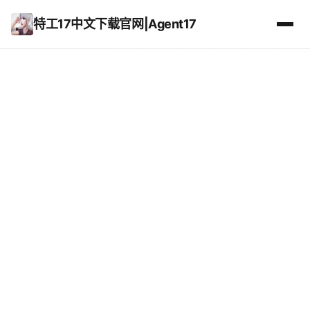
特工17中文下载官网|Agent17