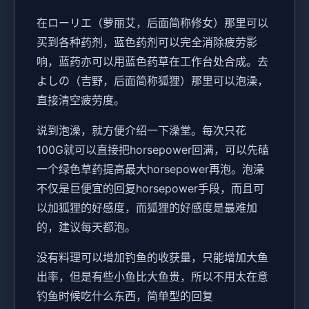
在ローリエ（萝丽艾，后面简称修女）那里可以
买到各种药剂，蓝色药剂可以完全消除疲劳影
响，蓝药亦可以用蓝色药草在工作台处合成。去
よしの（吉野，后面简称狐狸）那里可以泡澡，
直接清空疲劳度。
说到泡澡，就方便介绍一下澡堂。每次只花
100G就可以直接把horsepower回满，可以先磕
一个绿色草药提高最大horsepower再泡。泡澡
不仅是巨便宜的回复horsepower手段，而且可
以加狐狸的好感度，而狐狸的好感度是最难加
的，建议每天都泡。
没有料理可以增加钓鱼的收获量，只能增加大鱼
出率，但是有些小鱼比大鱼贵，所以不用太在意
钓鱼时候吃什么东西，简单型的回复