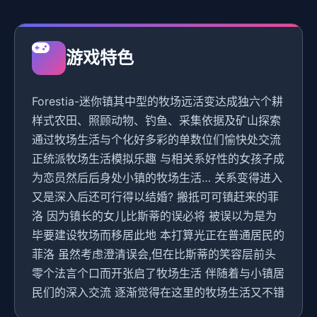
游戏特色
Forestia-迷你镇其中型的牧场远活变达成独六个耕
样式农田、照顾动物、钓鱼、采集依据及矿山探索
通过牧场生活与个化好多彩的单数位们愉快处交流
正统派牧场生活模拟乐趣 与相关系好性的女孩子成
为恋员然后后身处小镇的牧场生活… 关系变得进入
又是深入后还可行得以结婚? 搬抵可可镇赶来的菲
洛 因为镇长的女儿比斯蒂的误必将 被误以为是为
毕要建设牧场而移居此地 本打算光正在普通居民的
菲洛 虽然考虑澄清误会,但在比斯蒂的笑容层前头
零个法言个口而开张启了牧场生活 伴随着与小镇居
民们的深入交流 逐渐觉得在这里的牧场生活又不错