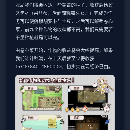
张局我们将会收达一些芜菁的种子，收获后给ビ
スティ（碧丝蒂，后面简称镇久女儿）完成为任
务可以便解锁胡萝卜与土豆，之后可以解锁卷心
菜，前九个种作物的收益都不高，我们只需要若
干量种植就是可以完。
由卷心菜开始，作物的收益将会大幅提高，如果
我们计计种满，在十天后就至少得收获
15*15*840=189000G，初步实在现经济己由。