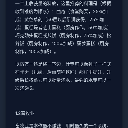
一个上收获量的料故，这里推荐的料理是（根据
收到难度为顺序）：曲奇（食堂购买，25％加
成）黄色草药（50层以后矿洞获得，25％加
成）蛋糕是者芝士蛋糕（厨房作作，50%加成）
巧克劲头蛋糕或煎饼（厨房制作，75%加成）松
茸饭（厨房制作，100%加成）菠萝蛋糕（厨房
制作，100%加成）。
以防万一还是述一下边，汁壶可以像锤子一样式
在ザナ（扎娜，后面简称铁匠）那样里提升，升
级后长按蓄力可以批量浇水，最强的水壶可以一
次浇5*5。
1.2畜牧业
畜牧业是本作最不赚钱，用时最久的一个系统。