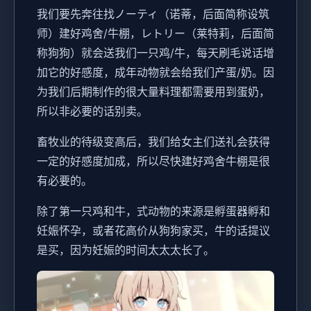
我们要先奔往找ノーティ（诺蒂，后面简称设筑
师）建好鸡舍/牛棚，レトリー（莱特莉，后面简
称狗狗）就会送我们一只鸡/牛，每天刷毛说话增
加它的好感度，成年动物就会给我们产蛋/奶。因
为我们后期制作的很大量料理都需要用到蛋奶，
所以非必要的话别卖。
畜牧业的待级变高后，我们给女主们送礼会获得
一定的好感度加成，所以尽快建好鸡舍牛棚是很
有必要的。
除了第一只鸡和牛，式动物的来源是孵蛋器孵和
妊娠怀孕，或者花高价从狗狗家买，牛的话提议
是买，因为妊娠的时间太太太长了。