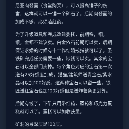
尼亚肉酱面（食堂购买），可以提高锤子的伤
害，这样就可以一锤一个矿石了。后期肉酱面的
加成不够，必须嗑红药。
为了升级道具和完成改建委托，前期铁，铜，
银，金都不建议卖。白金依石前期可以卖，后期
保证求婚的时候有十个作结婚戒指就可以了。圣
铁矿完成任务需要一些，缺钱可以卖。其余的宝
石可以全部门卖掉。每个角色对应的宝石第一次
送有25好感度加成，猫猫/建筑师送青金石/紫水
晶可以加100好感，这两种宝石可以留一些。铁
匠送红宝石也加100好感但是送炸薯条更划算。
后期有钱了，下矿只用带红药，蓝药和巧克力蛋
糕就可以了。蛋糕可以加收获量。
矿洞的最深层是100层。