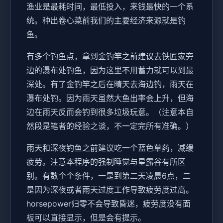
渔业是最耗时间，最低投入，来钱最快的一个系
统。种出卷心菜前我们的主要经济来源就是钓
鱼。
有多个钓鱼点，拿到金钓竿之前建议去铁匠家旁
边的瀑布处钓鱼，因为这里不用蓄力就可以到最
深处。有了金钓竿之后在晴天去海边钓，雨天在
瀑布处钓。因为雨天虽然大鱼出率会上升，但海
边在雨天反而会钓到很多垃圾玩意。（注意本自
然段是笔者的经验之谈，不一定完所有准确。）
雨天和深夜钓鱼之前建议吃一个蓝色草药，减缓
疲劳。注意本程序的强制睡觉与星露谷有所区
别。有数个个条件，一是到第二天凌晨6点，二
是因为深夜或者雨天过度工作导致疲劳度过高。
horsepower归零不会导致昏迷，疲劳度没有面
板可以直接显示，但是会有提示。