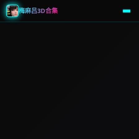
梅麻吕3D合集