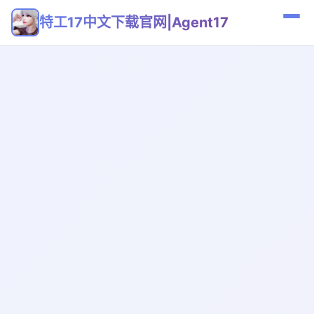
特工17中文下载官网|Agent17