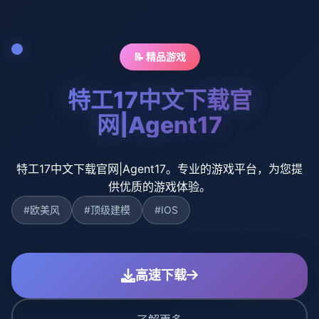
📝 精品游戏
特工17中文下载官
网|Agent17
特工17中文下载官网|Agent17。专业的游戏平台，为您提
供优质的游戏体验。
#欧美风
#顶级建模
#IOS
高速下载