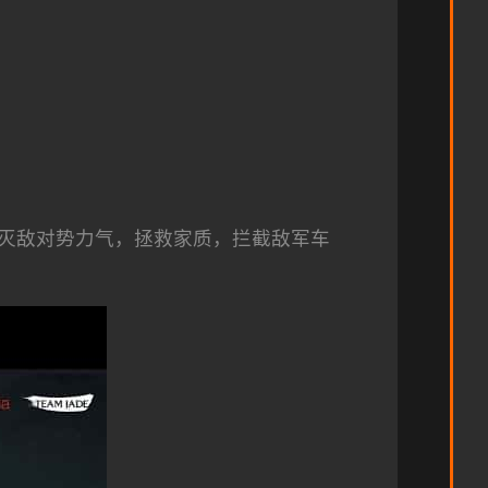
灭敌对势力气，拯救家质，拦截敌军车