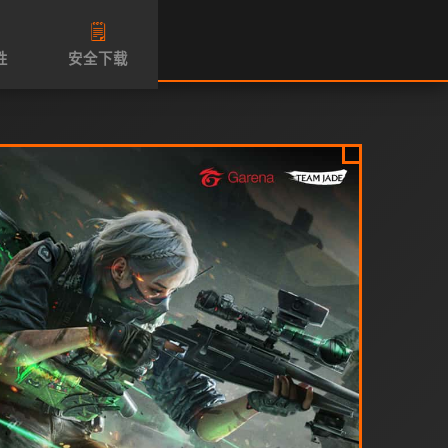
🗒️
性
安全下载