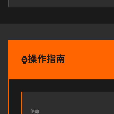
操作指南
⌚
使命