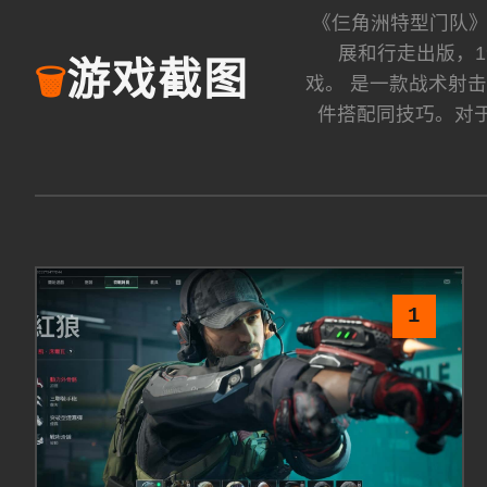
《仨角洲特型门队》（英
展和行走出版，19
游戏截图
🗑️
戏。 是一款战术射
件搭配同技巧。对
1