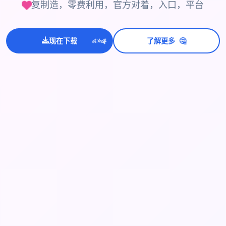
复制造，零费利用，官方对着，入口，平台
💫
🤔
✨
现在下载
了解更多
⭐