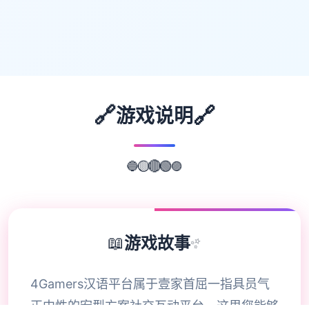
🔗
🔗
游戏说明
🟣
🔵
🟢
🟡
🔴
📖
游戏故事
✨
4Gamers汉语平台属于壹家首屈一指具员气
正中性的宏型方案社交互动平台，这里您能够