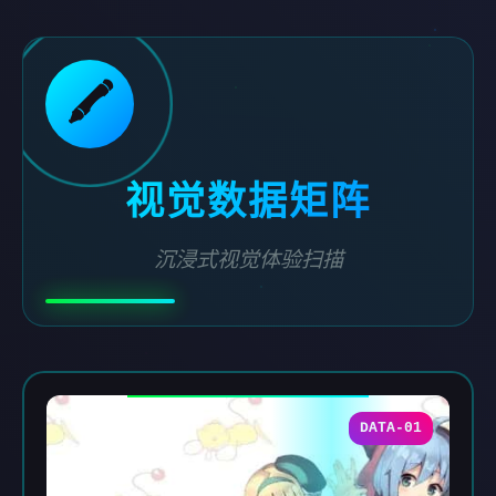
🖍️
视觉数据矩阵
沉浸式视觉体验扫描
DATA-01