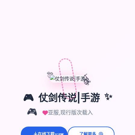
🎊
🎈
🎁
🎮
仗剑传说|手游
✨
亚服,现行版次载入
🎮
🤔
在线下载
了解更多
💫
✨
⭐