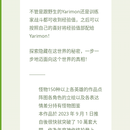
不管是跟野生的Yarimon还是训练
家战斗都可收到经验值，之后可以
按照自己的喜好将经验值部配给
Yarimon！
探索隐藏在这世界的秘密，一步一
步地迈面向这个世界的真相！
-----------
怪物150种以上
各英雄的作品点
阵图
各角色的立绘以及各表达
情差分
持有怪物图鉴
本作品於 2023 年 9 月 1 日推
自後很快就突破了 10 萬套大
關，作為年度神作終於登上