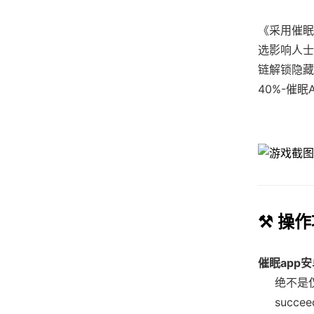
《采用催眠
选影响人士
链解锁隐藏
40%-催眠
⚒️ 操
催眠app
​绝不是
succe