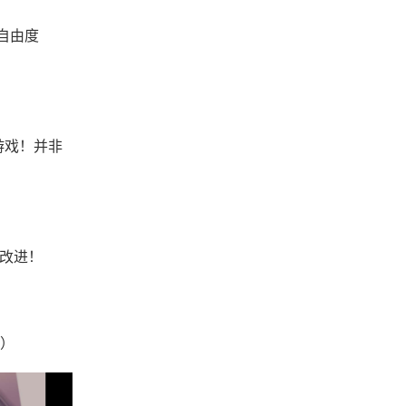
,自由度
游戏！并非
面改进！
）