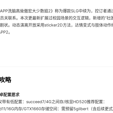
APP洗脑高耸傲宏大少数姐2》称为爆款SLG中续为，控订者通
员关联系。本次更最新扩展过校园场景的交互逻辑，新增的“社团
剧状。动态演离开放采用sticker2D方法，达情变式与肢体动
APP2。
作攻略
安卓配置愿求
仅带有低配置​
​：succeed7/4G之间存/核显HD520
​推荐配置​
​：
ed11/16G内存/GTX1660
​存储空间​
​：需预留5gilbert（含后续更