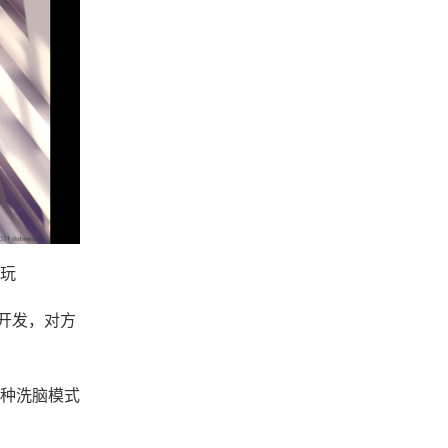
玩
开发，对方
4种洗脑模式