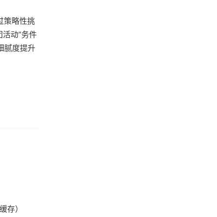
过策略性挑
活动”务件
作细腻度提升
式缓存）