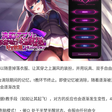
以随意掉落衣服、让其穿之上漏风的装扮，并用玩具、双手自由
会清除期间的记忆，t教环节终止。即使记忆被消除，随着逐渐被
会逐渐改变
据t教手段（如如让其起飞），对方的反应也会逐渐发生变性，
洗脑模式！・催○ 处于半梦半醒状态，会服由任何命令