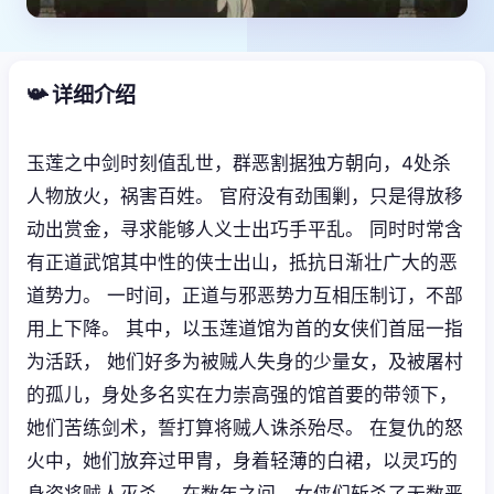
📯 详细介绍
玉莲之中剑时刻值乱世，群恶割据独方朝向，4处杀
人物放火，祸害百姓。 官府没有劲围剿，只是得放移
动出赏金，寻求能够人义士出巧手平乱。 同时时常含
有正道武馆其中性的侠士出山，抵抗日渐壮广大的恶
道势力。 一时间，正道与邪恶势力互相压制订，不部
用上下降。 其中，以玉莲道馆为首的女侠们首屈一指
为活跃， 她们好多为被贼人失身的少量女，及被屠村
的孤儿，身处多名实在力崇高强的馆首要的带领下，
她们苦练剑术，誓打算将贼人诛杀殆尽。 在复仇的怒
火中，她们放弃过甲胄，身着轻薄的白裙，以灵巧的
身姿将贼人灭杀。 在数年之间，女侠们斩杀了无数恶