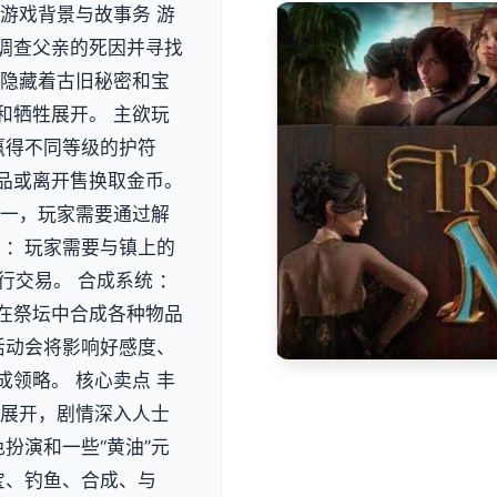
游戏背景与故事务 游
调查父亲的死因并寻找
个隐藏着古旧秘密和宝
和牺牲展开。 主欲玩
赢得不同等级的护符
品或离开售换取金币。
之一，玩家需要通过解
 ：玩家需要与镇上的
行交易。 合成系统 ：
在祭坛中合成各种物品
活动会将影响好感度、
领略。 核心卖点 丰
死展开，剧情深入人士
扮演和一些“黄油”元
宝、钓鱼、合成、与