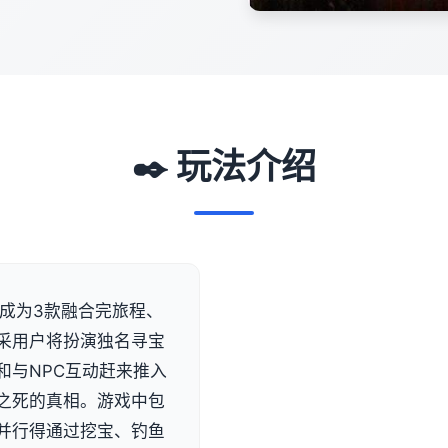
✒️ 玩法介绍
）搞成为3款融合完旅程、
采用户将扮演独名寻宝
和与NPC互动赶来推入
之死的真相。游戏中包
并行得通过挖宝、钓鱼