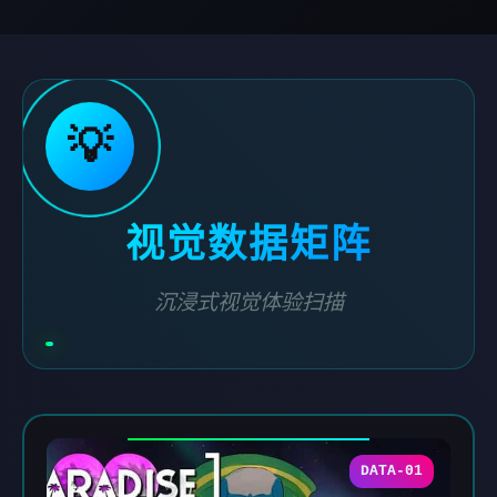
💡
视觉数据矩阵
沉浸式视觉体验扫描
DATA-01